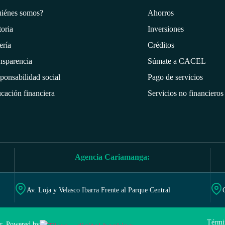
iénes somos?
Ahorros
toria
Inversiones
ería
Créditos
nsparencia
Súmate a CACEL
ponsabilidad social
Pago de servicios
cación financiera
Servicios no financieros
Agencia Cariamanga:
Av. Loja y Velasco Ibarra Frente al Parque Central
Térmi
r. Powered by