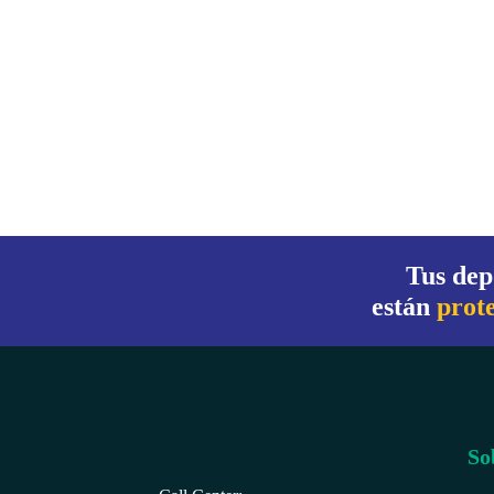
Tus dep
están
prot
So