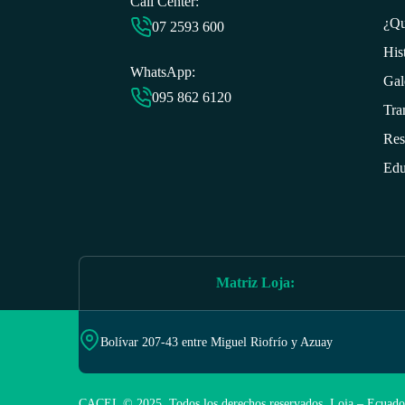
Call Center:
¿Qu
07 2593 6
00
His
WhatsApp:
Gal
095 862 6120
Tra
Res
Edu
Matriz Loja
:
Bolívar 207-43 entre Miguel Riofrío y Azuay
CACEL © 2025. Todos los derechos reservados. Loja – Ecuado