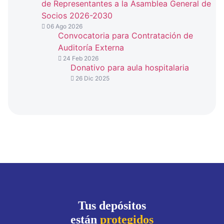
de Representantes a la Asamblea General de
Socios 2026-2030
06 Ago 2026
Convocatoria para Contratación de
Auditoría Externa
24 Feb 2026
Donativo para aula hospitalaria
26 Dic 2025
Tus depósitos
están
protegidos