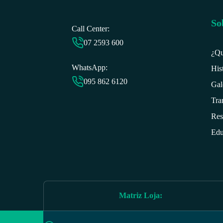
So
Call Center:
07 2593 6
00
¿Qu
WhatsApp:
His
095 862 6120
Gal
Tra
Res
Edu
Matriz Loja
: