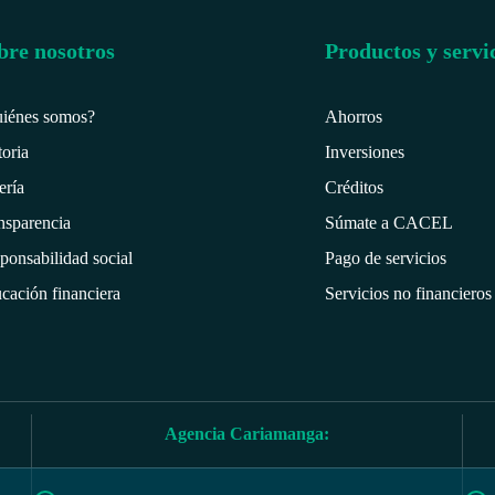
bre nosotros
Productos y servi
iénes somos?
Ahorros
toria
Inversiones
ería
Créditos
nsparencia
Súmate a CACEL
ponsabilidad social
Pago de servicios
cación financiera
Servicios no financieros
Agencia Cariamanga: