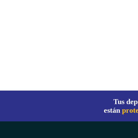
Tus dep
están
prot