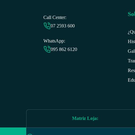
So
Call Center:
07 2593 6
00
¿Qu
WhatsApp:
His
095 862 6120
Gal
Tra
Res
Edu
Matriz Loja
: