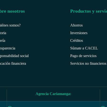
bre nosotros
Productos y servi
iénes somos?
Ahorros
toria
Inversiones
ería
Créditos
nsparencia
Súmate a CACEL
ponsabilidad social
Pago de servicios
cación financiera
Servicios no financieros
Agencia Cariamanga: