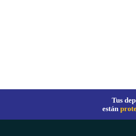
Tus dep
están
prot