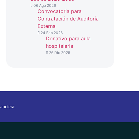
06 Ago 2026
Convocatoria para
Contratación de Auditoría
Externa
24 Feb 2026
Donativo para aula
hospitalaria
26 Dic 2025
anciera: