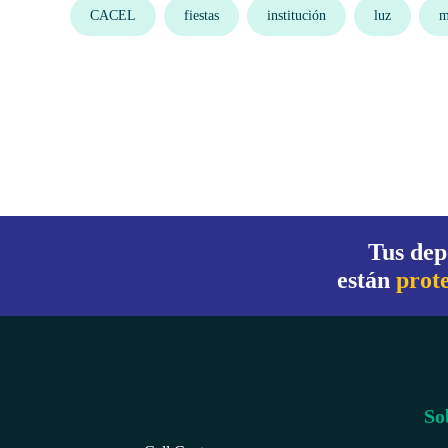
CACEL
fiestas
institución
luz
m
Tus dep
están
prot
So