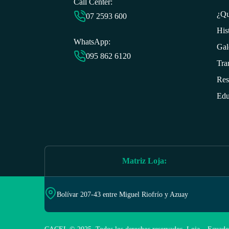
Call Center:
¿Qu
07 2593 6
00
His
WhatsApp:
Gal
095 862 6120
Tra
Res
Edu
Matriz Loja
:
Bolívar 207-43 entre Miguel Riofrío y Azuay