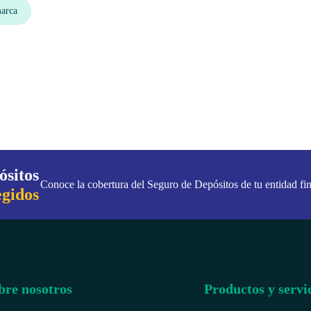
arca
ósitos
Conoce la cobertura del Seguro de Depósitos de tu entidad fin
egidos
bre nosotros
Productos y servi